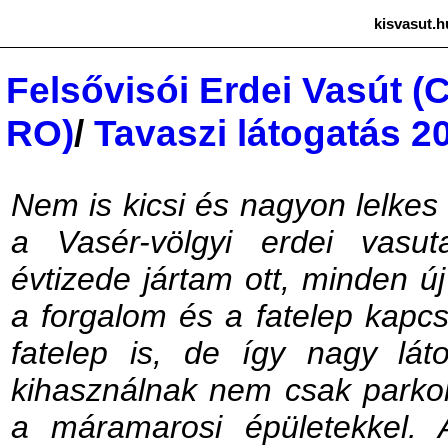
kisvasut.h
Felsővisói Erdei Vasút (
RO)
/
Tavaszi látogatás 2
Nem is kicsi és nagyon lelkes
a Vasér-völgyi erdei vasu
évtizede jártam ott, minden új
a forgalom és a fatelep kapc
fatelep is, de így nagy láto
kihasználnak nem csak parkol
a máramarosi épületekkel.