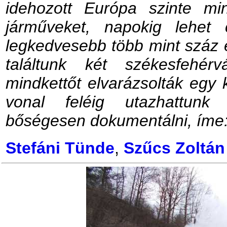
idehozott Európa szinte min
járműveket, napokig lehet
legkedvesebb több mint száz
találtunk két székesfehér
mindkettőt elvarázsolták egy k
vonal feléig utazhattunk
bőségesen dokumentálni, íme
Stefáni Tünde
,
Szűcs Zoltán