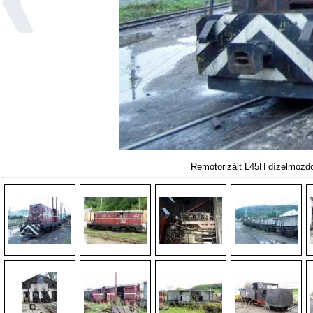
Remotorizált L45H dízelmozd