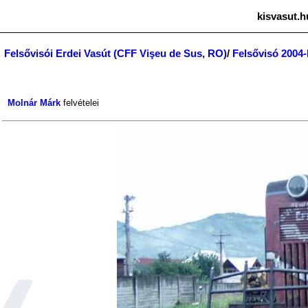
kisvasut.h
Felsővisói Erdei Vasút (CFF Vişeu de Sus, RO)
/
Felsővisó 2004
Molnár Márk
felvételei