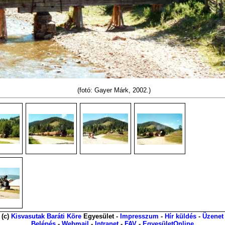
(fotó: Gayer Márk, 2002.)
(c)
Kisvasutak Baráti Köre
Egyesület -
Impresszum
-
Hír küldés
-
Üzenet
Belépés
-
Webmail
-
Intranet
-
FAV
-
EgyesületOnline