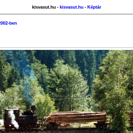
kisvasut.hu -
kisvasut.hu
-
Képtár
2002-ben