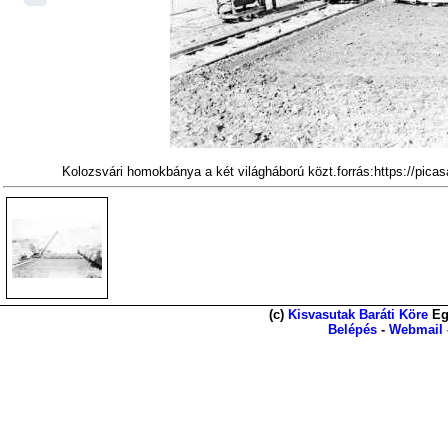
Kolozsvári homokbánya a két világháború közt.forrás:https://p
(c)
Kisvasutak Baráti Köre
Eg
Belépés
-
Webmail