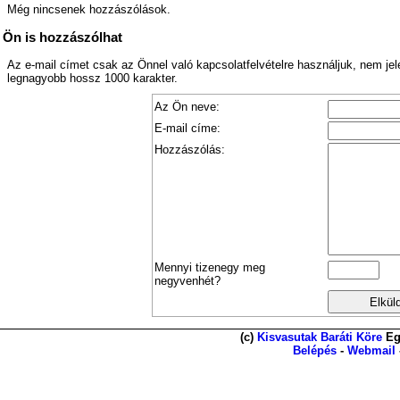
Még nincsenek hozzászólások.
Ön is hozzászólhat
Az e-mail címet csak az Önnel való kapcsolatfelvételre használjuk, nem je
legnagyobb hossz 1000 karakter.
Az Ön neve:
E-mail címe:
Hozzászólás:
Mennyi tizenegy meg
negyvenhét?
(c)
Kisvasutak Baráti Köre
Eg
Belépés
-
Webmail