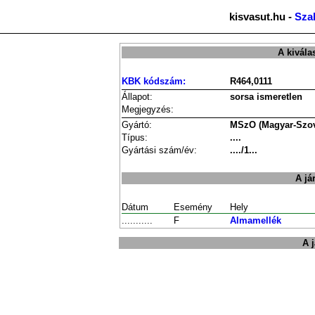
kisvasut.hu -
Sza
A kivála
KBK kódszám:
R464,0111
Állapot:
sorsa ismeretlen
Megjegyzés:
Gyártó:
MSzO (Magyar-Szovj
Típus:
....
Gyártási szám/év:
..../1...
A já
Dátum
Esemény
Hely
...........
F
Almamellék
A 