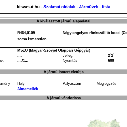
kisvasut.hu -
Szakmai oldalak
-
Járművek - lista
A kiválasztott jármű alapadatai
R464,0109
Négytengelyes rönkszállító kocsi (
sorsa ismeretlen
MSzO (Magyar-Szovjet Olajipari Gépgyár)
....
Jelleg:
2`2`
év:
..../1...
Nyomtáv:
600
A jármű ismert életútja
emény
Hely
Pályaszám
Megjegyzés
Almamellék
......
A jármű vándorlása