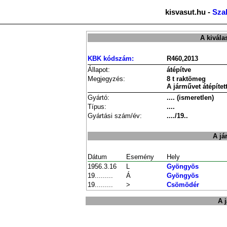
kisvasut.hu -
Sza
A kivála
KBK kódszám:
R460,2013
Állapot:
átépítve
Megjegyzés:
8 t raktömeg
A járművet átépítet
Gyártó:
.... (ismeretlen)
Típus:
....
Gyártási szám/év:
..../19..
A já
Dátum
Esemény
Hely
1956.3.16
L
Gyöngyös
19.........
Á
Gyöngyös
19.........
>
Csömödér
A 