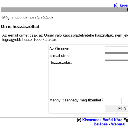
[új kere
Még nincsenek hozzászólások.
Ön is hozzászólhat
Az e-mail címet csak az Önnel való kapcsolatfelvételre használjuk, nem je
legnagyobb hossz 1000 karakter.
Az Ön neve:
E-mail címe:
Hozzászólás:
Mennyi tizennégy meg tizenhét?
(c)
Kisvasutak Baráti Köre
Eg
Belépés
-
Webmail