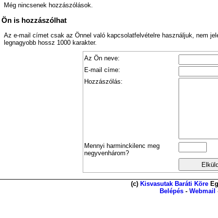
Még nincsenek hozzászólások.
Ön is hozzászólhat
Az e-mail címet csak az Önnel való kapcsolatfelvételre használjuk, nem je
legnagyobb hossz 1000 karakter.
Az Ön neve:
E-mail címe:
Hozzászólás:
Mennyi harminckilenc meg
negyvenhárom?
(c)
Kisvasutak Baráti Köre
Eg
Belépés
-
Webmail