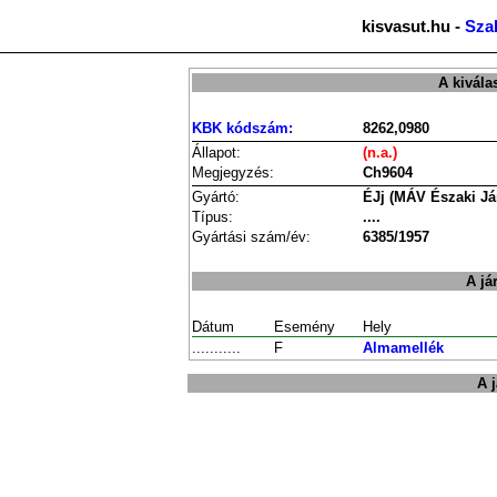
kisvasut.hu -
Sza
A kivála
KBK kódszám:
8262,0980
Állapot:
(n.a.)
Megjegyzés:
Ch9604
Gyártó:
ÉJj (MÁV Északi Já
Típus:
....
Gyártási szám/év:
6385/1957
A já
Dátum
Esemény
Hely
...........
F
Almamellék
A 