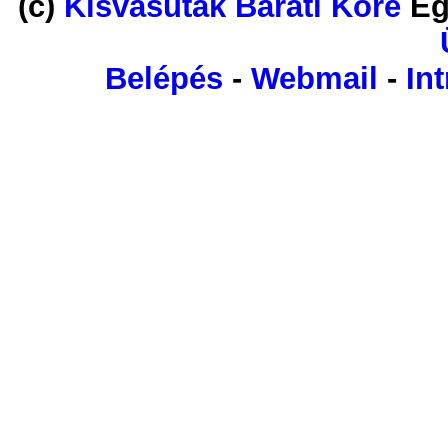
(c)
Kisvasutak Baráti Köre
Eg
Belépés
-
Webmail
-
Int