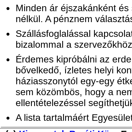
Minden ár éjszakánként és
nélkül. A pénznem választá
Szállásfoglalással kapcsol
bizalommal a szervezőkhö
Érdemes kipróbálni az erd
bővelkedő, ízletes helyi ko
háziasszonytól egy-egy ét
sem közömbös, hogy a nem
ellentételezéssel segíthetjü
A lista tartalmáért Egyesüle