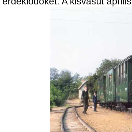
érdeklődőket. A kisvasút ápril