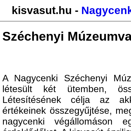
kisvasut.hu -
Nagycenk
Széchenyi Múzeumva
A Nagycenki Széchenyi Múz
létesült két ütemben, ös
Létesítésének célja az a
értékeinek összegyűjtése, meg
nagycenki végállomáson e