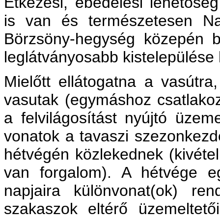
Étkezési, ebédelési lehetősé
is van és természetesen N
Börzsöny-hegység közepén be
leglátványosabb kistelepülése
Mielőtt ellátogatna a vasútra,
vasutak (egymáshoz csatlakozó
a felvilágosítást nyújtó üzem
vonatok a tavaszi szezonkezde
hétvégén közlekednek (kivétel
van forgalom). A hétvége e
napjaira különvonat(ok) ren
szakaszok eltérő üzemeltető