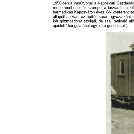
1950-ben a vasútvonal a Kaposvári Gazdasági
menetrendben már szerepel a kisvasút, a 364
harmadikán Kaposváron éves GV konferenciát 
állapotban van, az építés során ágyazatként 
két gőzmozdony szolgál, de szállítanivaló al
ajánlott” hangulatából egy záró gondolatot.)