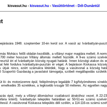
kisvasut.hu -
kisvasut.hu
-
Vasúttörténet - Dél-Dunántúl
út
 bejárására 1948. szeptember 10-én kerül sor. A vasút az Ivánbattyán-pusz
omás Mohács felőli oldalán kezdődik, a villányi major magtára mellett. A n
 700 méter hosszan Villány állomás mellett húzódik. A 9-es számú szelv
esztül éri el Ivánbattyán község nyugati határát. Innen községi utakon és 
at felé fordulva Ivánbattyán-pusztán ér véget. A bejáráson Kiskassa közsé
es útjuk nincs, ezért számukra létérdek, hogy a vasútvonal a község hat
ző Szaporító Gazdaság a javaslatot támogatja, szóbeli megállapodás születik
út ló- és motorüzemre épül, felépítménye legalább 7 kg/folyóméteres sínekb
melkedés 35 ezrelékes, a legkisebb ívsugár 50 méteres. Az egyetlen nagy
azás épül, mely a villányi állomáshoz csatlakozó átrakóhoz vezet. A 22-
Mária kitérő). Ivánbattyán település határában az 50-51-es számú szelvé
tesül. A vasútvonal Kiskassa település déli szélén, a 114-116-os számú szelv