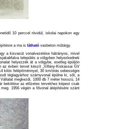
enetidő 10 perccel rövidül, iskolai napokon egy
építésre a ma is
látható
vasbeton műtárgy.
ogy a kisvasút vonalvezetése hátrányos, mivel
sjakabfalva település a völgyben helyezkednek
onalat helyezzék át a völgybe, esetleg épüljön
 az évben tervet készít „Villány-Kiskassai GV
4 kilós felépítménnyel, 30 km/órás sebességre
esdi téglagyárhoz szárnyvonal épülne ki, sőt, a
 Vállalat megkezdi, 1000 db 7 méter hosszú, 14
yár bekötése az előzetes tervekhez képest csak
 meg. 1956 végén a fővonal átépítésére szánt