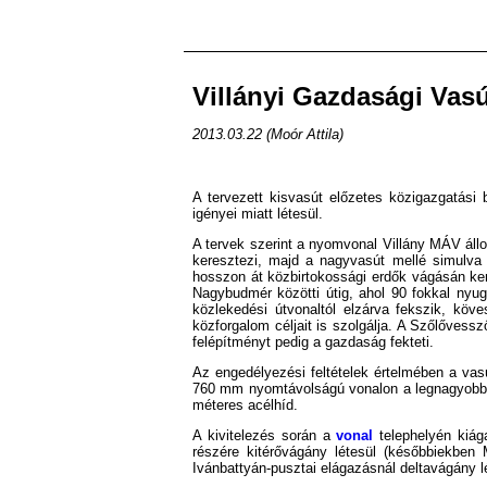
Villányi Gazdasági Vas
2013.03.22 (Moór Attila)
A tervezett kisvasút előzetes közigazgatási
igényei miatt létesül.
A tervek szerint a nyomvonal Villány MÁV áll
keresztezi, majd a nagyvasút mellé simulva
hosszon át közbirtokossági erdők vágásán ker
Nagybudmér közötti útig, ahol 90 fokkal nyug
közlekedési útvonaltól elzárva fekszik, köv
közforgalom céljait is szolgálja. A Szőlővess
felépítményt pedig a gazdaság fekteti.
Az engedélyezési feltételek értelmében a vas
760 mm nyomtávolságú vonalon a legnagyobb e
méteres acélhíd.
A kivitelezés során a
vonal
telephelyén kiág
részére kitérővágány létesül (későbbiekben 
Ivánbattyán-pusztai elágazásnál deltavágány lé