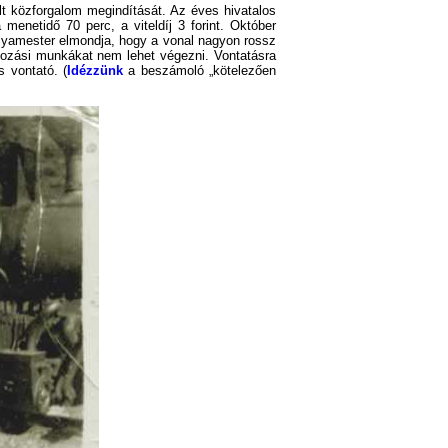
t közforgalom megindítását. Az éves hivatalos
enetidő 70 perc, a viteldíj 3 forint. Október
lyamester elmondja, hogy a vonal nagyon rossz
lyozási munkákat nem lehet végezni. Vontatásra
s vontató. (
Idézzünk
a beszámoló „kötelezően