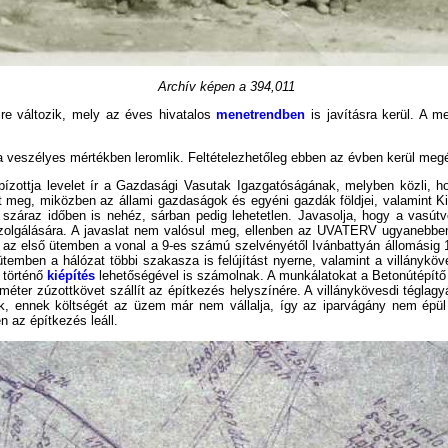
Archív képen a 394,011
re változik, mely az éves hivatalos
menetrendben
is javításra kerül. A m
ota veszélyes mértékben leromlik. Feltételezhetőleg ebben az évben kerül meg
zottja levelet ír a Gazdasági Vasutak Igazgatóságának, melyben közli, h
 meg, miközben az állami gazdaságok és egyéni gazdák földjei, valamint Ki
 száraz időben is nehéz, sárban pedig lehetetlen. Javasolja, hogy a vasútv
zolgálására. A javaslat nem valósul meg, ellenben az UVATERV ugyanebben
az első ütemben a vonal a 9-es számú szelvényétől Ivánbattyán állomásig 1
temben a hálózat többi szakasza is felújítást nyerne, valamint a villányköv
 történő
kiépítés
lehetőségével is számolnak. A munkálatokat a Betonútépítő
méter zúzottkövet szállít az építkezés helyszínére. A villánykövesdi téglag
, ennek költségét az üzem már nem vállalja, így az iparvágány nem épül
n az építkezés leáll.