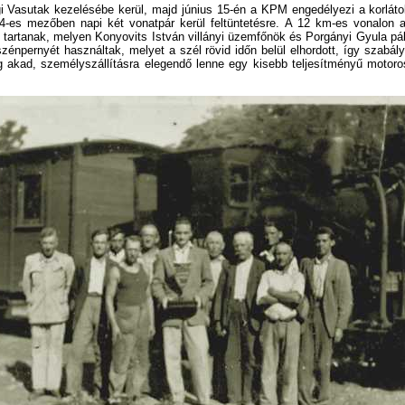
 Vasutak kezelésébe kerül, majd június 15-én a KPM engedélyezi a korlátol
-es mezőben napi két vonatpár kerül feltüntetésre. A 12 km-es vonalon a m
tartanak, melyen Konyovits István villányi üzemfőnök és Porgányi Gyula pá
szénpernyét használtak, melyet a szél rövid időn belül elhordott, így szabá
ig akad, személyszállításra elegendő lenne egy kisebb teljesítményű motoro