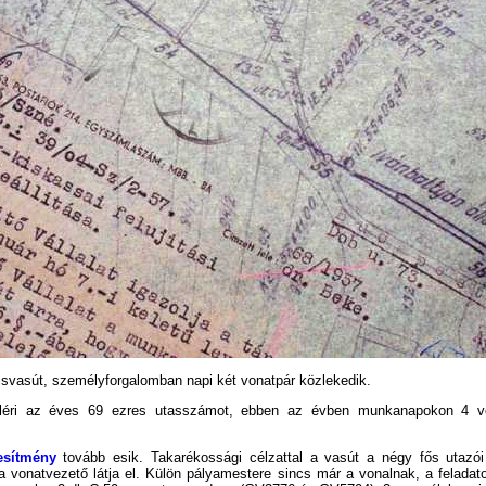
isvasút, személyforgalomban napi két vonatpár közlekedik.
y eléri az éves 69 ezres utasszámot, ebben az évben munkanapokon 4 v
jesítmény
tovább esik. Takarékossági célzattal a vasút a négy fős utazói
 a vonatvezető látja el. Külön pályamestere sincs már a vonalnak, a felada