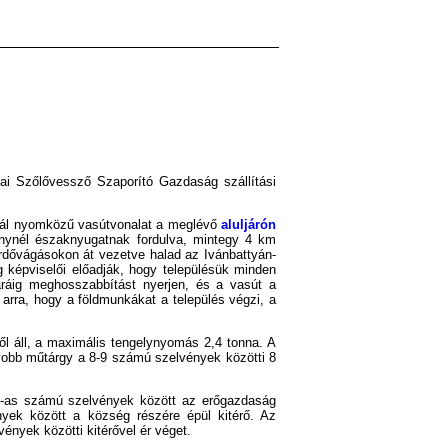
tai Szőlővessző Szaporító Gazdaság szállítási
ormál nyomközű vasútvonalat a meglévő
aluljárón
énynél északnyugatnak fordulva, mintegy 4 km
erdővágásokon át vezetve halad az Ivánbattyán-
g képviselői előadják, hogy településük minden
áráig meghosszabbítást nyerjen, és a vasút a
 arra, hogy a földmunkákat a település végzi, a
ől áll, a maximális tengelynyomás 2,4 tonna. A
obb műtárgy a 8-9 számú szelvények közötti 8
23-as számú szelvények között az erőgazdaság
nyek között a község részére épül kitérő. Az
ények közötti kitérővel ér véget.