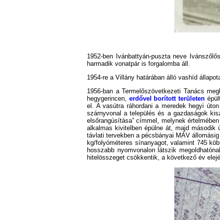
1952-ben Ivánbattyán-puszta neve Ivánszőlős
harmadik vonatpár is forgalomba áll.
1954-re a Villány határában álló vashíd állap
1956-ban a Termelőszövetkezeti Tanács megbí
hegygerincen,
erdővel borított területen
épült
el. A vasútra ráhordani a meredek hegyi úton
szárnyvonal a település és a gazdaságok kis
elsőrangúsítása” címmel, melynek értelmében 
alkalmas kivitelben épülne át, majd második ü
távlati tervekben a pécsbányai MÁV állomásig
kg/folyóméteres sínanyagot, valamint 745 köb
hosszabb nyomvonalon látszik megoldhatónak
hitelösszeget csökkentik, a következő év elejé