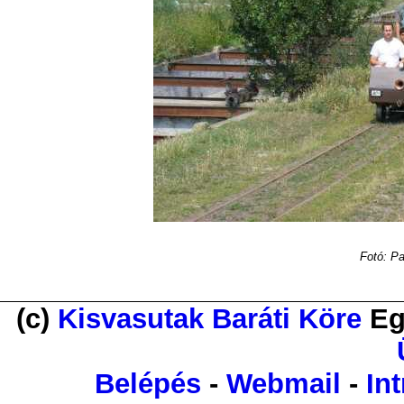
Fotó: Pa
(c)
Kisvasutak Baráti Köre
Eg
Belépés
-
Webmail
-
Int