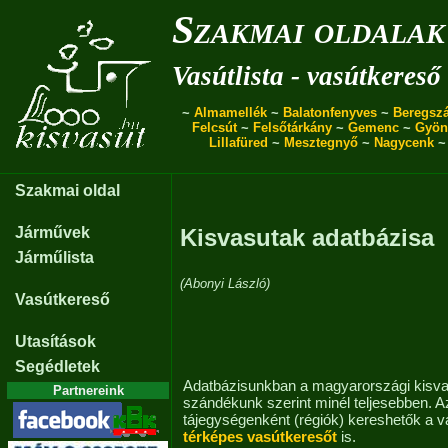
Szakmai oldalak
Vasútlista - vasútkereső
~
Almamellék
~
Balatonfenyves
~
Beregszá
Felcsút
~
Felsőtárkány
~
Gemenc
~
Gyön
Lillafüred
~
Mesztegnyő
~
Nagycenk
Szakmai oldal
Járművek
Kisvasutak adatbázisa
Járműlista
(Abonyi László)
Vasútkereső
Utasítások
Segédletek
Adatbázisunkban a magyarországi kisva
Partnereink
szándékunk szerint minél teljesebben. A
tájegységenként (régiók) kereshetők a v
térképes vasútkeresőt
is.