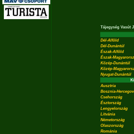
Tájegység
Vasút
J
Dél-Alföld
Dél-Dunántúl
Észak-Alföld
Észak-Magyarors
Közép-Dunántúl
Közép-Magyarors
Nyugat-Dunántúl
K
Ausztria
Bosznia-Hercegov
Csehország
Észtország
Lengyelország
Litvánia
Németország
Olaszország
Románia