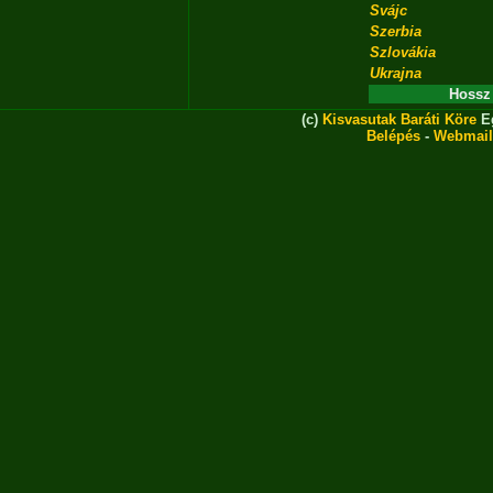
Svájc
Szerbia
Szlovákia
Ukrajna
Hossz
(c)
Kisvasutak Baráti Köre
Eg
Belépés
-
Webmail