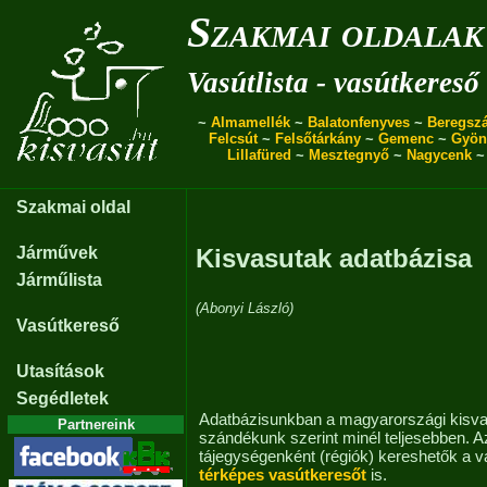
Szakmai oldalak
Vasútlista - vasútkereső
~
Almamellék
~
Balatonfenyves
~
Beregszá
Felcsút
~
Felsőtárkány
~
Gemenc
~
Gyön
Lillafüred
~
Mesztegnyő
~
Nagycenk
Szakmai oldal
Járművek
Kisvasutak adatbázisa
Járműlista
(Abonyi László)
Vasútkereső
Utasítások
Segédletek
Adatbázisunkban a magyarországi kisva
Partnereink
szándékunk szerint minél teljesebben. A
tájegységenként (régiók) kereshetők a v
térképes vasútkeresőt
is.