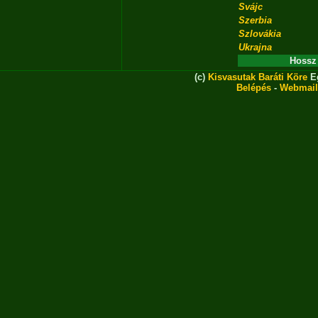
Svájc
Szerbia
Szlovákia
Ukrajna
Hossz
(c)
Kisvasutak Baráti Köre
Eg
Belépés
-
Webmail