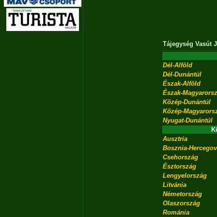
Tájegység
Vasút
J
Dél-Alföld
Dél-Dunántúl
Észak-Alföld
Észak-Magyarors
Közép-Dunántúl
Közép-Magyarors
Nyugat-Dunántúl
K
Ausztria
Bosznia-Hercegov
Csehország
Észtország
Lengyelország
Litvánia
Németország
Olaszország
Románia