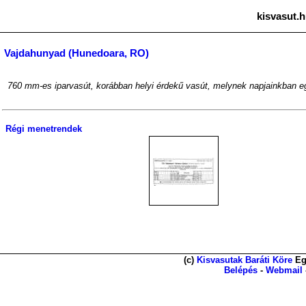
kisvasut.h
Vajdahunyad (Hunedoara, RO)
760 mm-es iparvasút, korábban helyi érdekű vasút, melynek napjainkban e
Régi menetrendek
(c)
Kisvasutak Baráti Köre
Eg
Belépés
-
Webmail