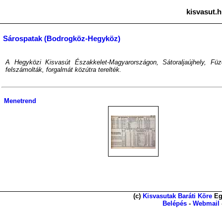
kisvasut.h
Sárospatak (Bodrogköz-Hegyköz)
A Hegyközi Kisvasút Északkelet-Magyarországon, Sátoraljaújhely, F
felszámolták, forgalmát közútra terelték.
Menetrend
(c)
Kisvasutak Baráti Köre
Eg
Belépés
-
Webmail