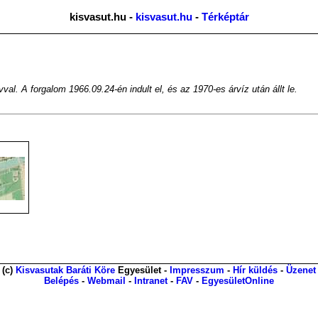
kisvasut.hu -
kisvasut.hu
-
Térképtár
l. A forgalom 1966.09.24-én indult el, és az 1970-es árvíz után állt le.
(c)
Kisvasutak Baráti Köre
Egyesület -
Impresszum
-
Hír küldés
-
Üzenet
Belépés
-
Webmail
-
Intranet
-
FAV
-
EgyesületOnline