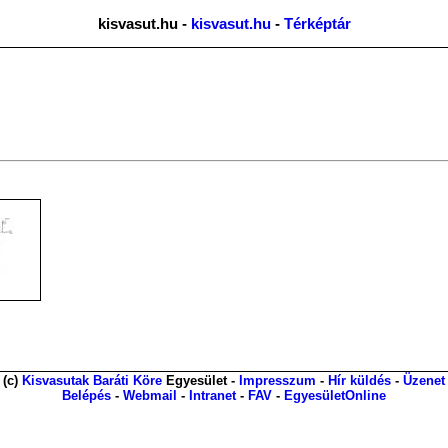
kisvasut.hu -
kisvasut.hu
-
Térképtár
(c)
Kisvasutak Baráti Köre
Egyesület -
Impresszum
-
Hír küldés
-
Üzenet
Belépés
-
Webmail
-
Intranet
-
FAV
-
EgyesületOnline