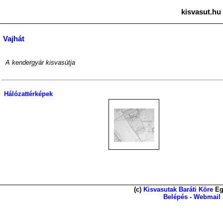
kisvasut.hu
Vajhát
A kendergyár kisvasútja
Hálózattérképek
(c)
Kisvasutak Baráti Köre
Eg
Belépés
-
Webmail