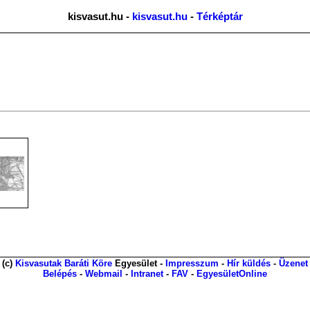
kisvasut.hu -
kisvasut.hu
-
Térképtár
(c)
Kisvasutak Baráti Köre
Egyesület -
Impresszum
-
Hír küldés
-
Üzenet
Belépés
-
Webmail
-
Intranet
-
FAV
-
EgyesületOnline