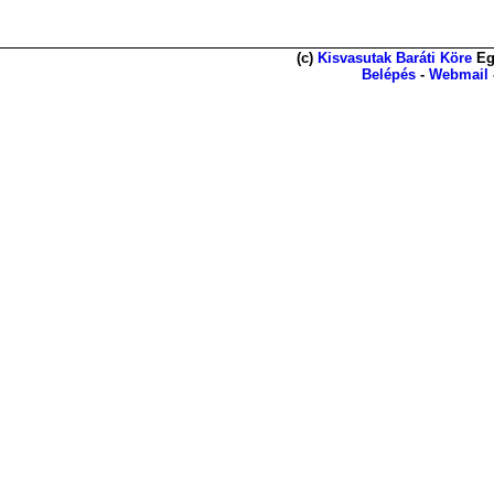
(c)
Kisvasutak Baráti Köre
Eg
Belépés
-
Webmail