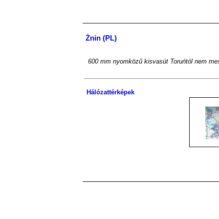
Żnin (PL)
600 mm nyomközű kisvasút Toruńtól nem mes
Hálózattérképek