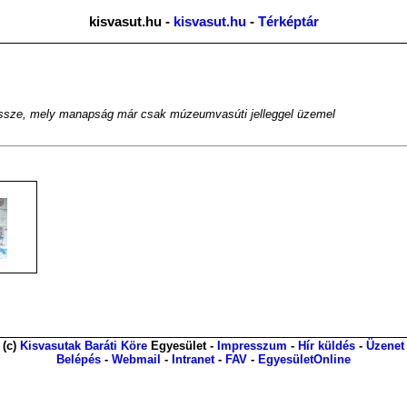
kisvasut.hu -
kisvasut.hu
-
Térképtár
sze, mely manapság már csak múzeumvasúti jelleggel üzemel
(c)
Kisvasutak Baráti Köre
Egyesület -
Impresszum
-
Hír küldés
-
Üzenet
Belépés
-
Webmail
-
Intranet
-
FAV
-
EgyesületOnline