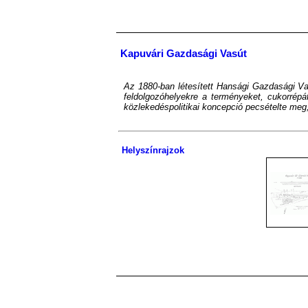
Kapuvári Gazdasági Vasút
Az 1880-ban létesített Hansági Gazdasági Va
feldolgozóhelyekre a terményeket, cukorrépá
közlekedéspolitikai koncepció pecsételte me
Helyszínrajzok