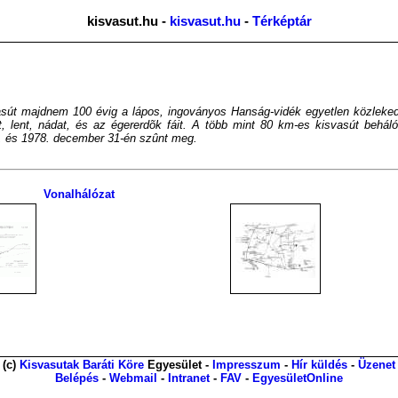
kisvasut.hu -
kisvasut.hu
-
Térképtár
sút majdnem 100 évig a lápos, ingoványos Hanság-vidék egyetlen közlekedés
t, lent, nádat, és az égererdõk fáit. A több mint 80 km-es kisvasút behál
g, és 1978. december 31-én szûnt meg.
Vonalhálózat
(c)
Kisvasutak Baráti Köre
Egyesület -
Impresszum
-
Hír küldés
-
Üzenet
Belépés
-
Webmail
-
Intranet
-
FAV
-
EgyesületOnline