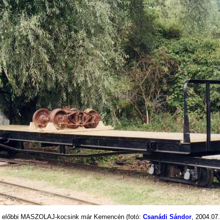
 előbbi MASZOLAJ-kocsink már Kemencén
(fotó:
Csanádi Sándor
, 2004.07.