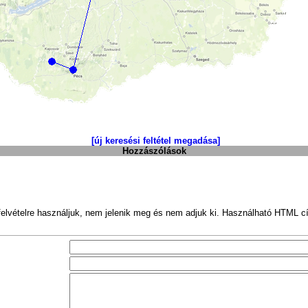
[új keresési feltétel megadása]
Hozzászólások
felvételre használjuk, nem jelenik meg és nem adjuk ki. Használható HTML c