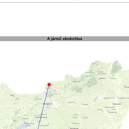
A jármű vándorlása