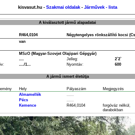
kisvasut.hu -
Szakmai oldalak
-
Járművek - lista
A kiválasztott jármű alapadatai
R464,0104
Négytengelyes rönkszállító kocsi (
van
MSzO (Magyar-Szovjet Olajipari Gépgyár)
....
Jelleg:
2`2`
év:
..../1...
Nyomtáv:
600
A jármű ismert életútja
emény
Hely
Pályaszám
Megjegyzés
Almamellék
......
Pécs
......
Kemence
R464,0104
forgóváz nélkül,
darabokban