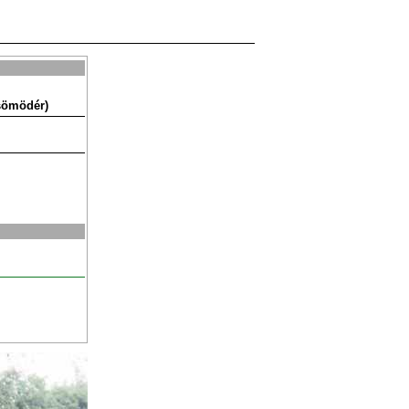
Csömödér)