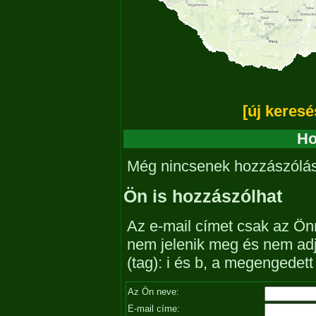
[új keresé
Ho
Még nincsenek hozzászólá
Ön is hozzászólhat
Az e-mail címet csak az Önn
nem jelenik meg és nem ad
(tag): i és b, a megengedet
Az Ön neve:
E-mail címe: