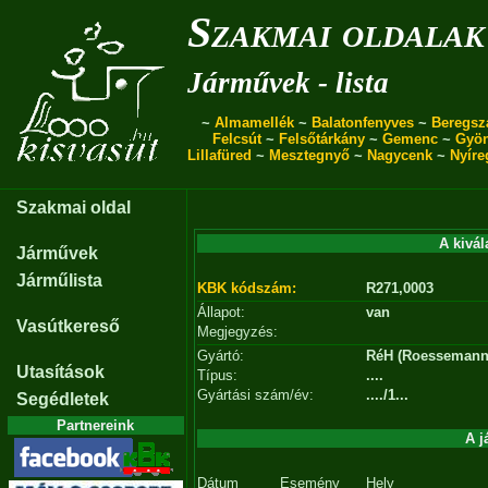
Szakmai oldalak
Járművek - lista
~
Almamellék
~
Balatonfenyves
~
Beregsz
Felcsút
~
Felsőtárkány
~
Gemenc
~
Gyö
Lillafüred
~
Mesztegnyő
~
Nagycenk
~
Nyíre
Szakmai oldal
A kivál
Járművek
Járműlista
KBK kódszám:
R271,0003
Állapot:
van
Vasútkereső
Megjegyzés:
Gyártó:
RéH (Roessemann 
Utasítások
Típus:
....
Gyártási szám/év:
..../1...
Segédletek
Partnereink
A j
Dátum
Esemény
Hely