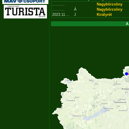
...........
Nagybörzsöny
...........
Á
Nagybörzsöny
2023.11....
J
Királyrét
A