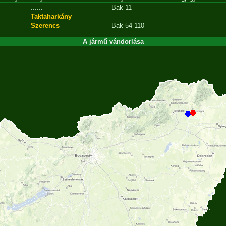
......
Bak 11
Taktaharkány
Szerencs
Bak 54 110
A jármű vándorlása