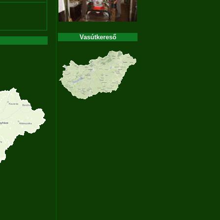
Vasútkereső