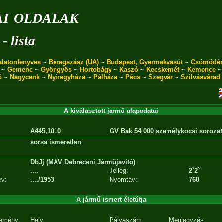
i oldalak
- lista
alatonfenyves
~
Beregszász (UA)
~
Budapest, Gyermekvasút
~
Csömödé
~
Gemenc
~
Gyöngyös
~
Hortobágy
~
Kaszó
~
Kecskemét
~
Kemence
ő
~
Nagycenk
~
Nyíregyháza
~
Pálháza
~
Pécs
~
Szegvár
~
Szilvásvárad
A kiválasztott jármű alapadatai
A445,1010
GV Bak 54 000 személykocsi sorozat
sorsa ismeretlen
DbJj (MÁV Debreceni Járműjavító)
....
Jelleg:
2`2`
év:
..../1953
Nyomtáv:
760
A jármű ismert életútja
emény
Hely
Pályaszám
Megjegyzés