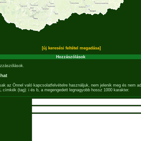
[új keresési feltétel megadása]
Hozzászólások
zzászólások.
lhat
sak az Önnel való kapcsolatfelvételre használjuk, nem jelenik meg és nem ad
címkék (tag): i és b, a megengedett legnagyobb hossz 1000 karakter.