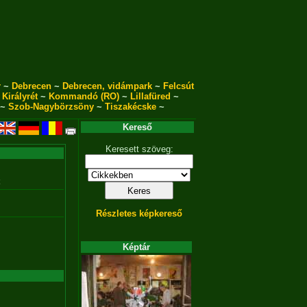
r
~
Debrecen
~
Debrecen, vidámpark
~
Felcsút
~
Királyrét
~
Kommandó (RO)
~
Lillafüred
~
~
Szob-Nagybörzsöny
~
Tiszakécske
~
Kereső
Keresett szöveg:
Részletes képkereső
Képtár