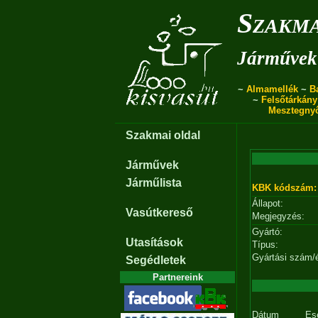
Szakma
Járművek 
~
Almamellék
~
B
~
Felsőtárkány
Mesztegny
Szakmai oldal
Járművek
Járműlista
KBK kódszám:
Állapot:
Vasútkereső
Megjegyzés:
Gyártó:
Utasítások
Típus:
Gyártási szám/
Segédletek
Partnereink
Dátum
Es