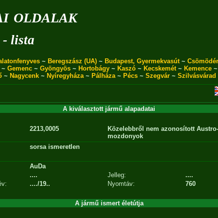
i oldalak
- lista
alatonfenyves
~
Beregszász (UA)
~
Budapest, Gyermekvasút
~
Csömödé
~
Gemenc
~
Gyöngyös
~
Hortobágy
~
Kaszó
~
Kecskemét
~
Kemence
ő
~
Nagycenk
~
Nyíregyháza
~
Pálháza
~
Pécs
~
Szegvár
~
Szilvásvárad
A kiválasztott jármű alapadatai
2213,0005
Közelebbről nem azonosított Austro
mozdonyok
sorsa ismeretlen
AuDa
....
Jelleg:
....
év:
..../19..
Nyomtáv:
760
A jármű ismert életútja