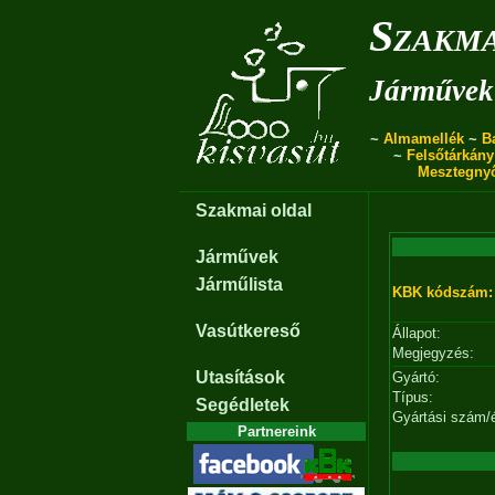
Szakma
Járművek 
~
Almamellék
~
B
~
Felsőtárkány
Mesztegny
Szakmai oldal
Járművek
Járműlista
KBK kódszám:
Vasútkereső
Állapot:
Megjegyzés:
Utasítások
Gyártó:
Típus:
Segédletek
Gyártási szám/
Partnereink