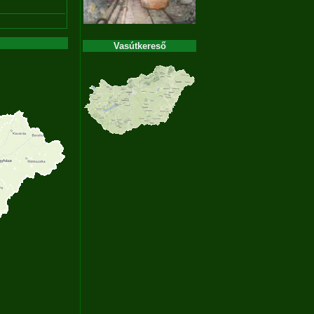
Vasútkereső