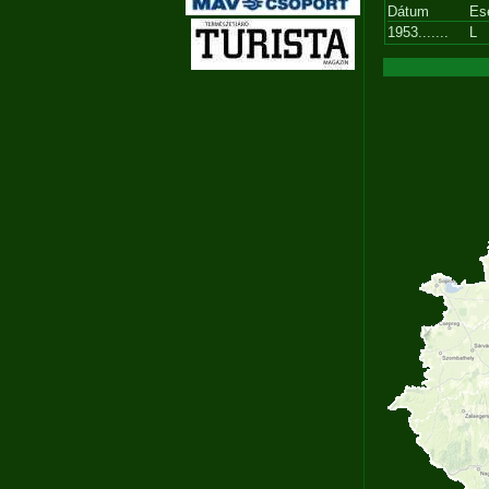
Dátum
Es
1953.......
L