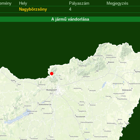
emény
Hely
Pályaszám
Megjegyzés
Nagybörzsöny
4
A jármű vándorlása