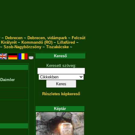
r
~
Debrecen
~
Debrecen, vidámpark
~
Felcsút
~
Királyrét
~
Kommandó (RO)
~
Lillafüred
~
~
Szob-Nagybörzsöny
~
Tiszakécske
~
Kereső
Keresett szöveg:
-Daimler
Részletes képkereső
Képtár