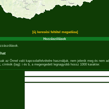
[új keresési feltétel megadása]
Hozzászólások
zzászólások.
lhat
sak az Önnel való kapcsolatfelvételre használjuk, nem jelenik meg és nem ad
címkék (tag): i és b, a megengedett legnagyobb hossz 1000 karakter.