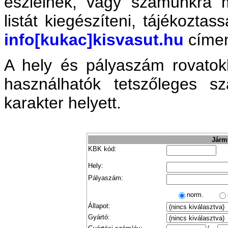
észlelnek, vagy számunkra 
listát kiegészíteni, tájékozta
info[kukac]kisvasut.hu
címe
A hely és pályaszám rovatok
használhatók tetszőleges 
karakter helyett.
Jármű
KBK kód:
Hely:
Pályaszám:
norm.
Állapot:
Gyártó: