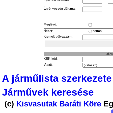
Gyártási szám/év:
/
Érvényesség dátuma:
Meglévő:
Nézet:
normál
Kiemelt pályaszám:
Járm
KBK-kód:
Vasút:
A járműlista szerkezete
Járművek keresése
(c)
Kisvasutak Baráti Köre
Eg