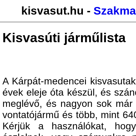
kisvasut.hu -
Szakmai
Kisvasúti járműlista
A Kárpát-medencei kisvasutak
évek eleje óta készül, és szá
meglévő, és nagyon sok már 
vontatójármű és több, mint 64
Kérjük a használókat, hog