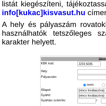
listát kiegészíteni, tájékozta
info[kukac]kisvasut.hu
címe
A hely és pályaszám rovatok
használhatók tetszőleges 
karakter helyett.
Jármű
KBK kód:
Hely:
Pályaszám:
norm.
Állapot:
Gyártó:
Gyártási szám/év:
/