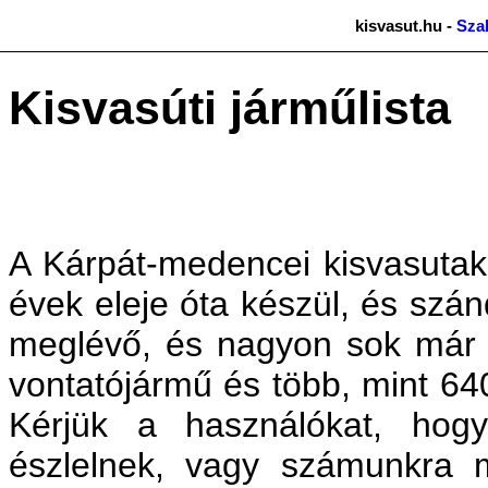
kisvasut.hu -
Sza
Kisvasúti járműlista
A Kárpát-medencei kisvasutak
évek eleje óta készül, és szá
meglévő, és nagyon sok már 
vontatójármű és több, mint 64
Kérjük a használókat, hog
észlelnek, vagy számunkra 