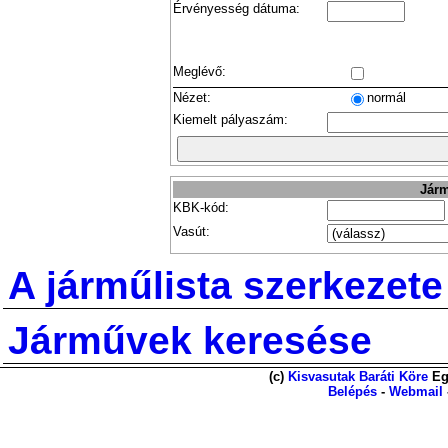
Érvényesség dátuma:
Meglévő:
Nézet:
normál
Kiemelt pályaszám:
Járm
KBK-kód:
Vasút:
A járműlista szerkezete
Járművek keresése
(c)
Kisvasutak Baráti Köre
Eg
Belépés
-
Webmail