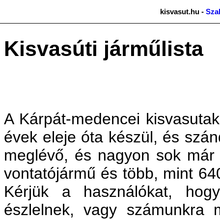
kisvasut.hu -
Sza
Kisvasúti járműlista
A Kárpát-medencei kisvasutak
évek eleje óta készül, és szá
meglévő, és nagyon sok már 
vontatójármű és több, mint 64
Kérjük a használókat, hog
észlelnek, vagy számunkra 