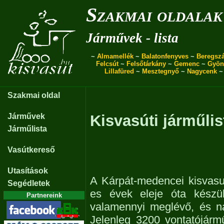
Szakmai oldalak
Járművek - lista
~
Almamellék
~
Balatonfenyves
~
Beregszá
Felcsút
~
Felsőtárkány
~
Gemenc
~
Gyön
Lillafüred
~
Mesztegnyő
~
Nagycenk
Szakmai oldal
Járművek
Kisvasúti járműlis
Járműlista
Vasútkereső
Utasítások
A Kárpát-medencei kisvasu
Segédletek
es évek eleje óta készül
Partnereink
valamennyi meglévő, és n
Jelenleg 3200 vontatójárm