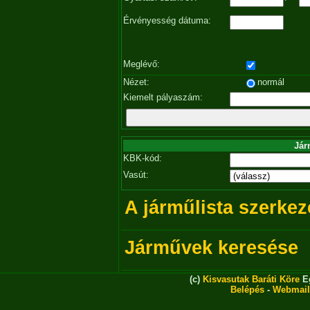
Érvényesség dátuma:
Meglévő:
Nézet:
normál
Kiemelt pályaszám:
Jár
KBK-kód:
Vasút:
A járműlista szerkez
Járművek keresése
(c)
Kisvasutak Baráti Köre
Eg
Belépés
-
Webmail