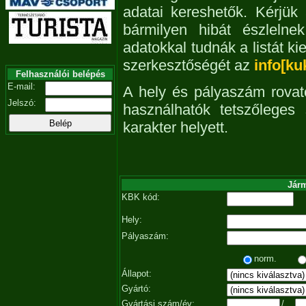
adatai kereshetők. Kérjük
bármilyen hibát észleln
adatokkal tudnák a listát ki
szerkesztőségét az
info[ku
Felhasználói belépés
E-mail:
A hely és pályaszám rovat
Jelszó:
használhatók tetszőleges
karakter helyett.
Járm
KBK kód:
Hely:
Pályaszám:
norm.
Állapot:
Gyártó:
Gyártási szám/év:
/