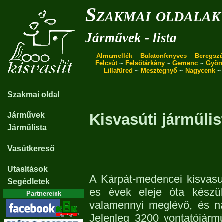
Szakmai oldalak
Járművek - lista
~
Almamellék
~
Balatonfenyves
~
Beregszá
Felcsút
~
Felsőtárkány
~
Gemenc
~
Gyön
Lillafüred
~
Mesztegnyő
~
Nagycenk
Szakmai oldal
Járművek
Kisvasúti járműlis
Járműlista
Vasútkereső
Utasítások
A Kárpát-medencei kisvasu
Segédletek
es évek eleje óta készül
Partnereink
valamennyi meglévő, és n
Jelenleg 3200 vontatójárm