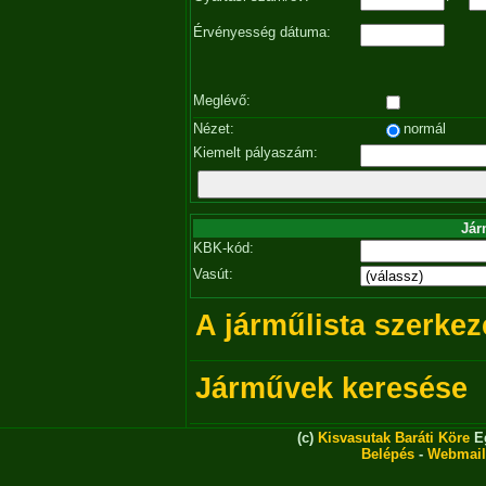
Érvényesség dátuma:
Meglévő:
Nézet:
normál
Kiemelt pályaszám:
Jár
KBK-kód:
Vasút:
A járműlista szerkez
Járművek keresése
(c)
Kisvasutak Baráti Köre
Eg
Belépés
-
Webmail