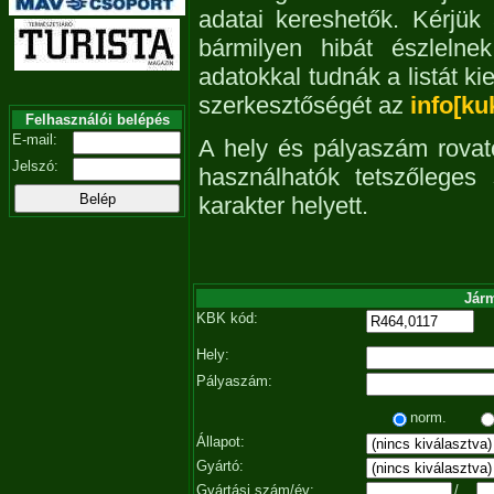
adatai kereshetők. Kérjük
bármilyen hibát észleln
adatokkal tudnák a listát ki
szerkesztőségét az
info[ku
Felhasználói belépés
E-mail:
A hely és pályaszám rovat
Jelszó:
használhatók tetszőleges
karakter helyett.
Járm
KBK kód:
Hely:
Pályaszám:
norm.
Állapot:
Gyártó:
Gyártási szám/év:
/