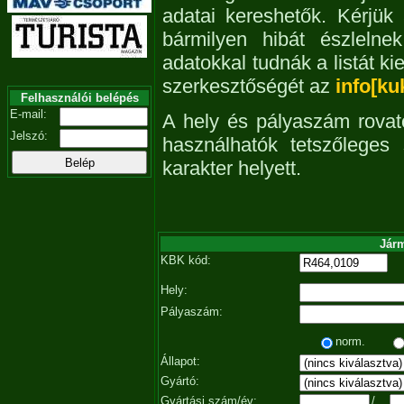
adatai kereshetők. Kérjük
bármilyen hibát észleln
adatokkal tudnák a listát ki
szerkesztőségét az
info[ku
Felhasználói belépés
E-mail:
A hely és pályaszám rovat
Jelszó:
használhatók tetszőleges
karakter helyett.
Járm
KBK kód:
Hely:
Pályaszám:
norm.
Állapot:
Gyártó:
Gyártási szám/év:
/