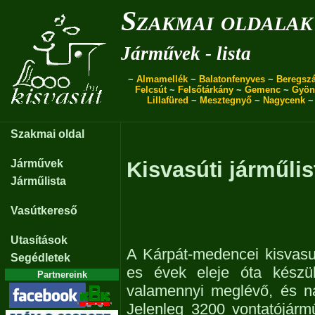
Szakmai oldalak
Járművek - lista
~
Almamellék
~
Balatonfenyves
~
Beregszá
Felcsút
~
Felsőtárkány
~
Gemenc
~
Gyön
Lillafüred
~
Mesztegnyő
~
Nagycenk
Szakmai oldal
Járművek
Kisvasúti járműlis
Járműlista
Vasútkereső
Utasítások
A Kárpát-medencei kisvasu
Segédletek
es évek eleje óta készül
Partnereink
valamennyi meglévő, és n
Jelenleg 3200 vontatójárm