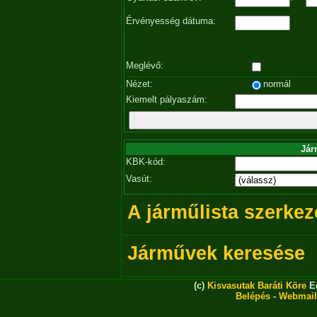
Érvényesség dátuma:
Meglévő:
Nézet:
normál
Kiemelt pályaszám:
Jár
KBK-kód:
Vasút:
A járműlista szerkez
Járművek keresése
(c)
Kisvasutak Baráti Köre
Eg
Belépés
-
Webmail