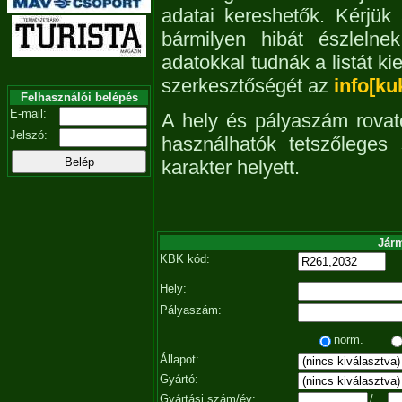
adatai kereshetők. Kérjük
bármilyen hibát észleln
adatokkal tudnák a listát ki
szerkesztőségét az
info[ku
Felhasználói belépés
E-mail:
A hely és pályaszám rovat
Jelszó:
használhatók tetszőleges
karakter helyett.
Járm
KBK kód:
Hely:
Pályaszám:
norm.
Állapot:
Gyártó:
Gyártási szám/év:
/