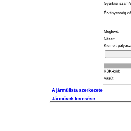
Gyártási szám/
Érvényesség d
Meglévő:
Nézet:
Kiemelt pályas
KBK-kód:
Vasút:
A járműlista szerkezete
Járművek keresése