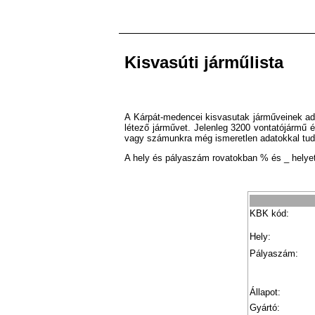
Kisvasúti járműlista
A Kárpát-medencei kisvasutak járműveinek ad
létező járművet. Jelenleg 3200 vontatójármű é
vagy számunkra még ismeretlen adatokkal tudn
A hely és pályaszám rovatokban % és _ helyet
KBK kód:
Hely:
Pályaszám:
Állapot:
Gyártó: