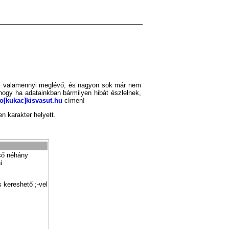
maz valamennyi meglévő, és nagyon sok már nem
 hogy ha adatainkban bármilyen hibát észlelnek,
fo[kukac]kisvasut.hu
címen!
n karakter helyett.
ső néhány
i
 kereshető ;-vel