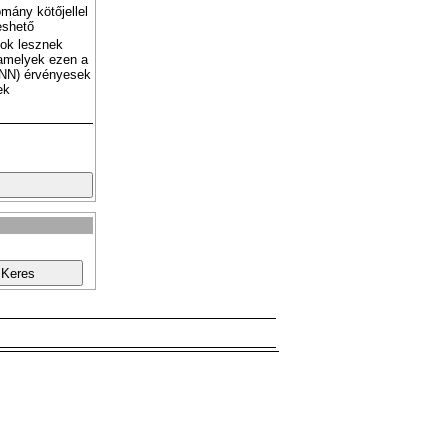
mány kötőjellel
eshető
tok lesznek
amelyek ezen a
NN) érvényesek
ek