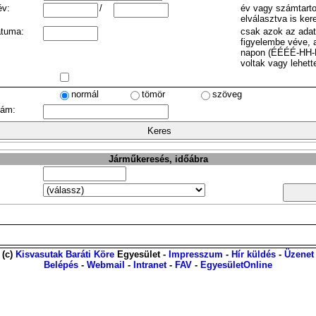
év:
/
év vagy számtarto
elválasztva is ker
átuma:
csak azok az ada
figyelembe véve, 
napon (ÉÉÉÉ-HH-
voltak vagy lehett
normál
tömör
szöveg
zám:
Járműkeresés, időábra
(c)
Kisvasutak Baráti Köre
Egyesület -
Impresszum
-
Hír küldés
-
Üzenet
Belépés
-
Webmail
-
Intranet
-
FAV
-
EgyesületOnline