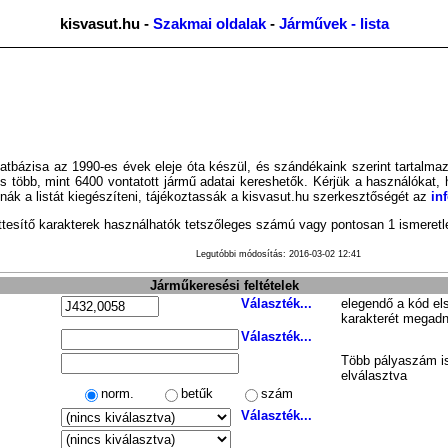
kisvasut.hu -
Szakmai oldalak
-
Járművek - lista
atbázisa az 1990-es évek eleje óta készül, és szándékaink szerint tartal
s több, mint 6400 vontatott jármű adatai kereshetők. Kérjük a használókat,
ák a listát kiegészíteni, tájékoztassák a kisvasut.hu szerkesztőségét az
in
tesítő karakterek használhatók tetszőleges számú vagy pontosan 1 ismeretle
Legutóbbi módosítás: 2016-03-02 12:41
Járműkeresési feltételek
Választék...
elegendő a kód el
karakterét megadn
Választék...
Több pályaszám is
elválasztva
norm.
betűk
szám
Választék...