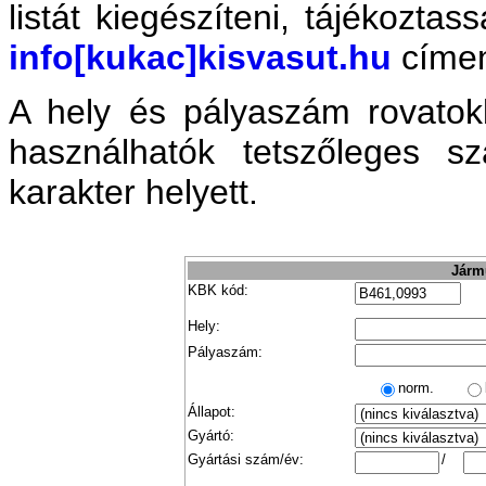
listát kiegészíteni, tájékozta
info[kukac]kisvasut.hu
címe
A hely és pályaszám rovatok
használhatók tetszőleges 
karakter helyett.
Jármű
KBK kód:
Hely:
Pályaszám:
norm.
Állapot:
Gyártó:
Gyártási szám/év:
/