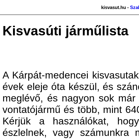
kisvasut.hu -
Sza
Kisvasúti járműlista
A Kárpát-medencei kisvasutak
évek eleje óta készül, és szá
meglévő, és nagyon sok már 
vontatójármű és több, mint 64
Kérjük a használókat, hog
észlelnek, vagy számunkra 