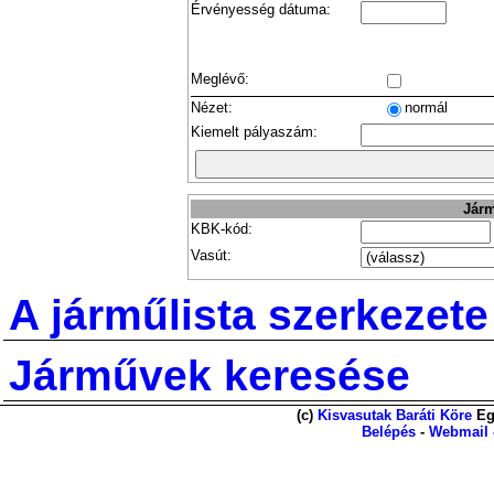
Érvényesség dátuma:
Meglévő:
Nézet:
normál
Kiemelt pályaszám:
Járm
KBK-kód:
Vasút:
A járműlista szerkezete
Járművek keresése
(c)
Kisvasutak Baráti Köre
Eg
Belépés
-
Webmail