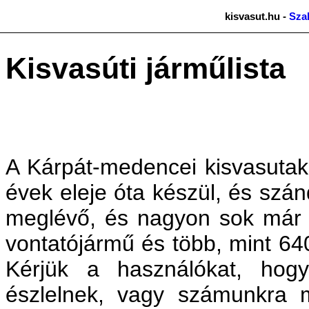
kisvasut.hu -
Sza
Kisvasúti járműlista
A Kárpát-medencei kisvasutak
évek eleje óta készül, és szá
meglévő, és nagyon sok már 
vontatójármű és több, mint 64
Kérjük a használókat, hog
észlelnek, vagy számunkra 