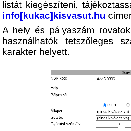
listát kiegészíteni, tájékozta
info[kukac]kisvasut.hu
címe
A hely és pályaszám rovatok
használhatók tetszőleges 
karakter helyett.
Jármű
KBK kód:
Hely:
Pályaszám:
norm.
Állapot:
Gyártó:
Gyártási szám/év:
/