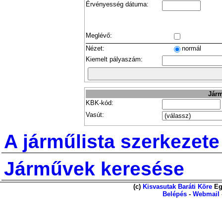
Érvényesség dátuma:
Meglévő:
Nézet:
normál
Kiemelt pályaszám:
Járm
KBK-kód:
Vasút:
A járműlista szerkezete
Járművek keresése
(c)
Kisvasutak Baráti Köre
Eg
Belépés
-
Webmail