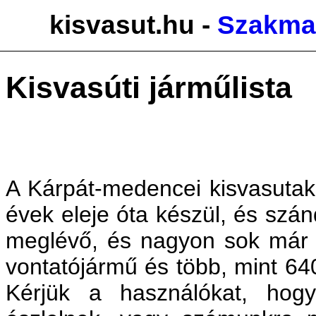
kisvasut.hu -
Szakmai
Kisvasúti járműlista
A Kárpát-medencei kisvasutak
évek eleje óta készül, és szá
meglévő, és nagyon sok már 
vontatójármű és több, mint 64
Kérjük a használókat, hog