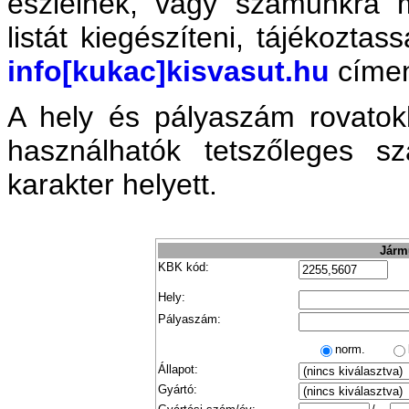
észlelnek, vagy számunkra 
listát kiegészíteni, tájékozta
info[kukac]kisvasut.hu
címe
A hely és pályaszám rovatok
használhatók tetszőleges 
karakter helyett.
Jármű
KBK kód:
Hely:
Pályaszám:
norm.
Állapot:
Gyártó: