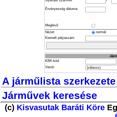
Gyártási szám/év:
/
Érvényesség dátuma:
Meglévő:
Nézet:
normál
Kiemelt pályaszám:
Járm
KBK-kód:
Vasút:
A járműlista szerkezete
Járművek keresése
(c)
Kisvasutak Baráti Köre
Eg