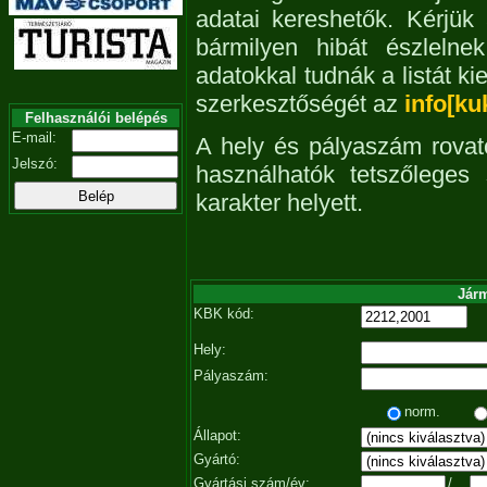
adatai kereshetők. Kérjük
bármilyen hibát észleln
adatokkal tudnák a listát ki
szerkesztőségét az
info[ku
Felhasználói belépés
E-mail:
A hely és pályaszám rovat
Jelszó:
használhatók tetszőleges
karakter helyett.
Járm
KBK kód:
Hely:
Pályaszám:
norm.
Állapot:
Gyártó:
Gyártási szám/év:
/