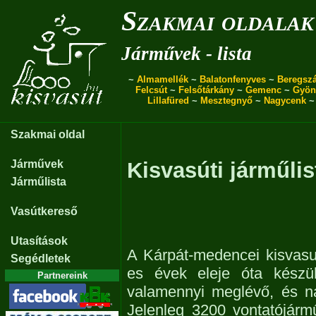
Szakmai oldalak
Járművek - lista
~
Almamellék
~
Balatonfenyves
~
Beregszá
Felcsút
~
Felsőtárkány
~
Gemenc
~
Gyön
Lillafüred
~
Mesztegnyő
~
Nagycenk
Szakmai oldal
Járművek
Kisvasúti járműlis
Járműlista
Vasútkereső
Utasítások
A Kárpát-medencei kisvasu
Segédletek
es évek eleje óta készül
Partnereink
valamennyi meglévő, és n
Jelenleg 3200 vontatójárm