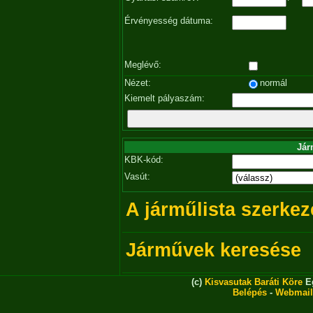
Érvényesség dátuma:
Meglévő:
Nézet:
normál
Kiemelt pályaszám:
Jár
KBK-kód:
Vasút:
A járműlista szerkez
Járművek keresése
(c)
Kisvasutak Baráti Köre
Eg
Belépés
-
Webmail