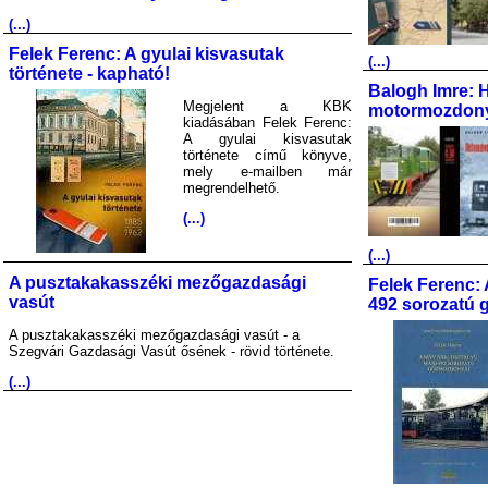
(...)
Felek Ferenc: A gyulai kisvasutak
(...)
története - kapható!
Balogh Imre: 
Megjelent a KBK
motormozdony
kiadásában Felek Ferenc:
A gyulai kisvasutak
története című könyve,
mely e-mailben már
megrendelhető.
(...)
(...)
A pusztakakasszéki mezőgazdasági
Felek Ferenc: 
vasút
492 sorozatú 
A pusztakakasszéki mezőgazdasági vasút - a
Szegvári Gazdasági Vasút ősének - rövid története.
(...)