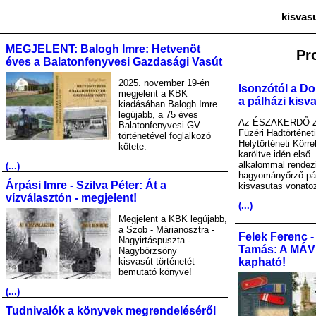
kisvas
MEGJELENT: Balogh Imre: Hetvenöt
Pr
éves a Balatonfenyvesi Gazdasági Vasút
2025. november 19-én
Isonzótól a Do
megjelent a KBK
a pálházi kisv
kiadásában Balogh Imre
legújabb, a 75 éves
Az ÉSZAKERDŐ Zr
Balatonfenyvesi GV
Füzéri Hadtörténet
történetével foglalkozó
Helytörténeti Körre
kötete.
karöltve idén első
alkalommal rendez
(...)
hagyományőrző pá
Árpási Imre - Szilva Péter: Át a
kisvasutas vonato
vízválasztón - megjelent!
(...)
Megjelent a KBK legújabb,
a Szob - Márianosztra -
Felek Ferenc -
Nagyirtáspuszta -
Tamás: A MÁV A
Nagybörzsöny
kisvasút történetét
kapható!
bemutató könyve!
(...)
Tudnivalók a könyvek megrendeléséről