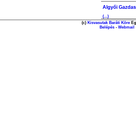
Algyői Gazdas
(...)
(c)
Kisvasutak Baráti Köre
Eg
Belépés
-
Webmail