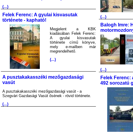
(...)
Felek Ferenc: A gyulai kisvasutak
(...)
története - kapható!
Balogh Imre: 
Megjelent a KBK
motormozdony
kiadásában Felek Ferenc:
A gyulai kisvasutak
története című könyve,
mely e-mailben már
megrendelhető.
(...)
(...)
A pusztakakasszéki mezőgazdasági
Felek Ferenc: 
vasút
492 sorozatú 
A pusztakakasszéki mezőgazdasági vasút - a
Szegvári Gazdasági Vasút ősének - rövid története.
(...)