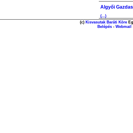
Algyői Gazdas
(...)
(c)
Kisvasutak Baráti Köre
Eg
Belépés
-
Webmail