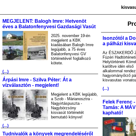
kisvas
MEGJELENT: Balogh Imre: Hetvenöt
Pr
éves a Balatonfenyvesi Gazdasági Vasút
2025. november 19-én
Isonzótól a Do
megjelent a KBK
a pálházi kisv
kiadásában Balogh Imre
legújabb, a 75 éves
Az ÉSZAKERDŐ Zr
Balatonfenyvesi GV
Füzéri Hadtörténet
történetével foglalkozó
Helytörténeti Körre
kötete.
karöltve idén első
alkalommal rendez
(...)
hagyományőrző pá
Árpási Imre - Szilva Péter: Át a
kisvasutas vonato
vízválasztón - megjelent!
(...)
Megjelent a KBK legújabb,
a Szob - Márianosztra -
Felek Ferenc -
Nagyirtáspuszta -
Tamás: A MÁV A
Nagybörzsöny
kisvasút történetét
kapható!
bemutató könyve!
(...)
Tudnivalók a könyvek megrendeléséről