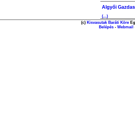
Algyői Gazdas
(...)
(c)
Kisvasutak Baráti Köre
Eg
Belépés
-
Webmail