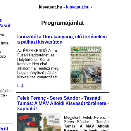
kisvasut.hu -
kisvasut.hu
-
t
Programajánlat
Vasút
-én
Isonzótól a Don-kanyarig, elő történelem
a pálházi kisvasúton
 Imre
s
Az ÉSZAKERDŐ Zrt. a
V
Füzéri Hadtörténeti és
kozó
Helytörténeti Körrel
karöltve idén első
alkalommal rendezi meg
hagyományőrző pálházi
kisvasutas vonatozását.
(...)
gújabb,
tra -
Felek Ferenc - Seres Sándor - Tasnádi
Tamás: A MÁV Alföldi Kisvasút története -
kapható!
Megjelent Felek Ferenc -
Seres Sándor - Tasnádi
Tamás:
A MÁV Alföldi
éről
Kisvasút története
című