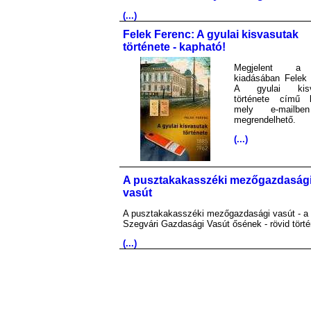
(...)
Felek Ferenc: A gyulai kisvasutak
története - kapható!
Megjelent 
kiadásában Felek 
A gyulai kisv
története című 
mely e-mailb
megrendelhető.
(...)
A pusztakakasszéki mezőgazdaság
vasút
A pusztakakasszéki mezőgazdasági vasút - a
Szegvári Gazdasági Vasút ősének - rövid törté
(...)