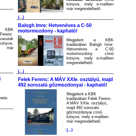
könyve, mely e-mailben
már megrendelhető.
(...)
Balogh Imre: Hetvenéves a C-50
a KBK
motormozdony - kapható!
Ferenc:
asutak
Megjelent a KBK
könyve,
kiadásában Balogh Imre:
en már
Hetvenéves a C-50
motormozdony című
könyve, mely e-mailben
megrendelhető.
(...)
i
Felek Ferenc: A MÁV XXIe. osztályú, majd
492 sorozatú gőzmozdonyai - kapható!
Megjelent a KBK
nete.
kiadásában Felek Ferenc:
A MÁV XXIe. osztályú,
majd 492 sorozatú
gőzmozdonyai című
könyve, mely e-mailben
már megrendelhető.
(...)