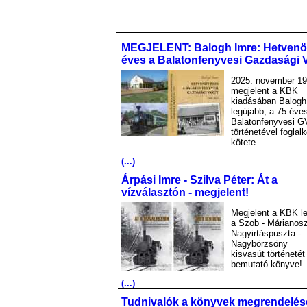
MEGJELENT: Balogh Imre: Hetvenö
éves a Balatonfenyvesi Gazdasági 
2025. november 19
megjelent a KBK
kiadásában Balogh
legújabb, a 75 éve
Balatonfenyvesi G
történetével foglal
kötete.
(...)
Árpási Imre - Szilva Péter: Át a
vízválasztón - megjelent!
Megjelent a KBK le
a Szob - Márianosz
Nagyirtáspuszta -
Nagybörzsöny
kisvasút történetét
bemutató könyve!
(...)
Tudnivalók a könyvek megrendelés