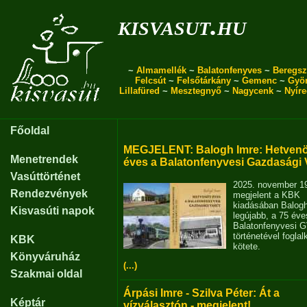
kisvasut.hu
~
Almamellék
~
Balatonfenyves
~
Beregsz
Felcsút
~
Felsőtárkány
~
Gemenc
~
Gyö
Lillafüred
~
Mesztegnyő
~
Nagycenk
~
Nyír
Főoldal
MEGJELENT: Balogh Imre: Hetvenö
Menetrendek
éves a Balatonfenyvesi Gazdasági 
Vasúttörténet
2025. november 1
Rendezvények
megjelent a KBK
kiadásában Balog
Kisvasúti napok
legújabb, a 75 éve
Balatonfenyvesi 
történetével fogla
KBK
kötete.
Könyváruház
(...)
Szakmai oldal
Árpási Imre - Szilva Péter: Át a
Képtár
vízválasztón - megjelent!