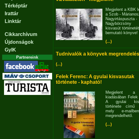
Térképtár
Megjelent a KBK l
Irattár
a Szob - Márianosz
Nagyirtáspuszta -
Linktár
Nagybörzsöny
kisvasút történetét
bemutató könyve!
Cikkarchívum
(...)
Újdonságok
GyIK
Tudnivalók a könyvek megrendelés
Partnereink
(...)
Felek Ferenc: A gyulai kisvasutak
története - kapható!
Megjelent 
kiadásában Felek
A gyulai kisv
története című 
mely e-mailb
megrendelhető.
(...)