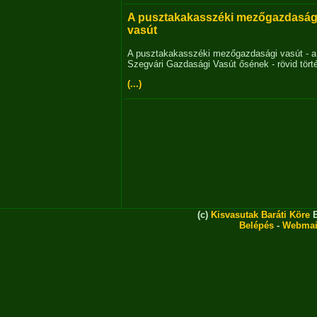
A pusztakakasszéki mezőgazdaság
vasút
A pusztakakasszéki mezőgazdasági vasút - a
Szegvári Gazdasági Vasút ősének - rövid tört
(...)
(c)
Kisvasutak Baráti Köre
E
Belépés
-
Webmai