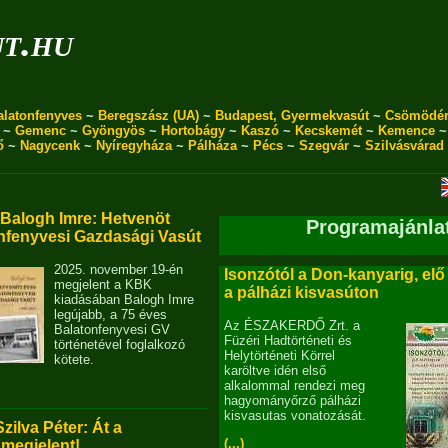
ut.hu
alatonfenyves
~
Beregszász (UA)
~
Budapest, Gyermekvasút
~
Csömödé
~
Gemenc
~
Gyöngyös
~
Hortobágy
~
Kaszó
~
Kecskemét
~
Kemence
ő
~
Nagycenk
~
Nyíregyháza
~
Pálháza
~
Pécs
~
Szegvár
~
Szilvásvárad
alogh Imre: Hetvenöt
Programajánla
nfenyvesi Gazdasági Vasút
2025. november 19-én
Isonzótól a Don-kanyarig, elő
megjelent a KBK
a pálházi kisvasúton
kiadásában Balogh Imre
legújabb, a 75 éves
Az ÉSZAKERDŐ Zrt. a
Balatonfenyvesi GV
Füzéri Hadtörténeti és
történetével foglalkozó
Helytörténeti Körrel
kötete.
karöltve idén első
alkalommal rendezi meg
hagyományőrző pálházi
kisvasutas vonatozását.
Szilva Péter: Át a
(...)
 megjelent!