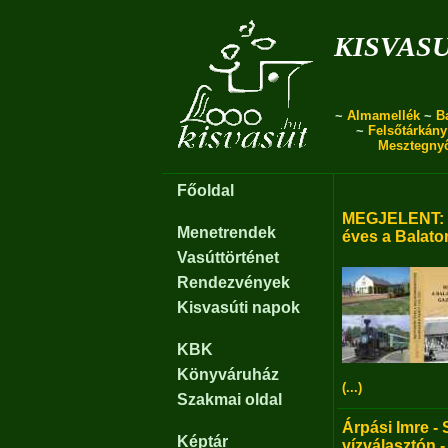
kisvas
~
Almamellék
~
B
~
Felsőtárkány
Mesztegny
Főoldal
MEGJELENT: B
Menetrendek
éves a Balato
Vasúttörténet
Rendezvények
Kisvasúti napok
KBK
Könyváruház
(...)
Szakmai oldal
Árpási Imre - 
Képtár
vízválasztón -