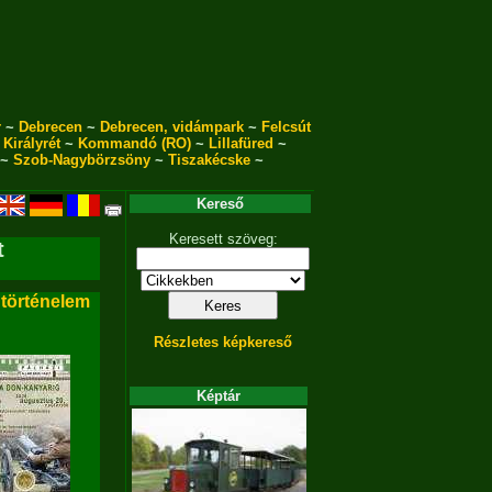
r
~
Debrecen
~
Debrecen, vidámpark
~
Felcsút
~
Királyrét
~
Kommandó (RO)
~
Lillafüred
~
~
Szob-Nagybörzsöny
~
Tiszakécske
~
Kereső
Keresett szöveg:
t
 történelem
Részletes képkereső
Képtár