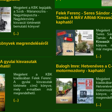
Megjelent a KBK legújabb,
a Szob - Márianosztra -
Felek Ferenc - Seres Sándor 
Nagyirtáspuszta -
Tamás: A MÁV Alföldi Kisvasút
Nagybörzsöny
kapható!
kisvasút történetét
bemutató könyve!
Megjelent
(...)
Seres Sán
Tamás:
A
Kisvasút 
 könyvek megrendeléséről
könyve, m
már megren
(...)
 A gyulai kisvasutak
pható!
Balogh Imre: Hetvenéves a C
motormozdony - kapható!
Megjelent a KBK
kiadásában Felek Ferenc:
Megjel
A gyulai kisvasutak
kiadásába
története című könyve,
Hetvené
mely e-mailben már
motormo
megrendelhető.
könyve, m
megrendelh
(...)
(...)