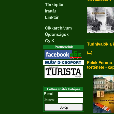
Térképtár
Irattár
Linktár
Cikkarchívum
Újdonságok
GyIK
Tudnivalók a
Partnereink
(...)
Felek Ferenc:
története - ka
Felhasználói belépés
E-mail:
Jelszó: