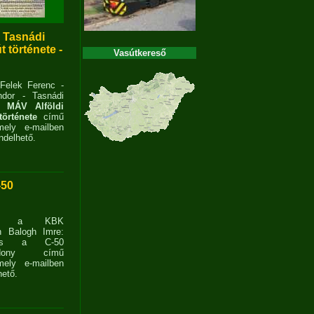
- Tasnádi
 története -
Vasútkereső
 Felek Ferenc -
dor - Tasnádi
 MÁV Alföldi
története
című
ely e-mailben
delhető.
-50
ent a KBK
n Balogh Imre:
ves a C-50
zdony című
ely e-mailben
ető.