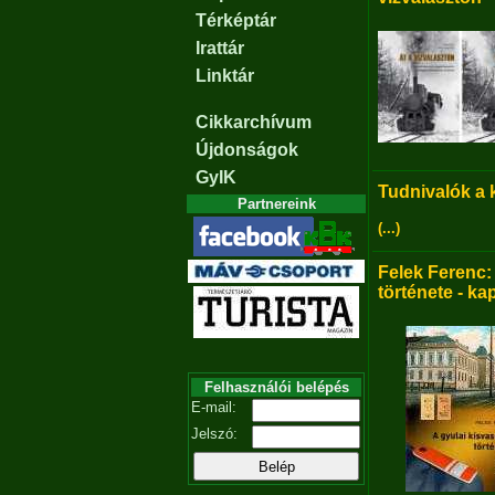
Térképtár
Irattár
Linktár
Cikkarchívum
Újdonságok
GyIK
Tudnivalók a
Partnereink
(...)
Felek Ferenc:
története - ka
Felhasználói belépés
E-mail:
Jelszó: