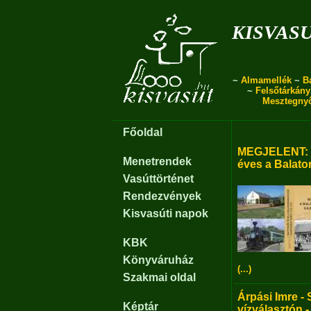
kisvas
~
Almamellék
~
B
~
Felsőtárkány
Mesztegny
Főoldal
MEGJELENT: B
Menetrendek
éves a Balato
Vasúttörténet
Rendezvények
Kisvasúti napok
KBK
Könyváruház
(...)
Szakmai oldal
Árpási Imre - 
Képtár
vízválasztón -