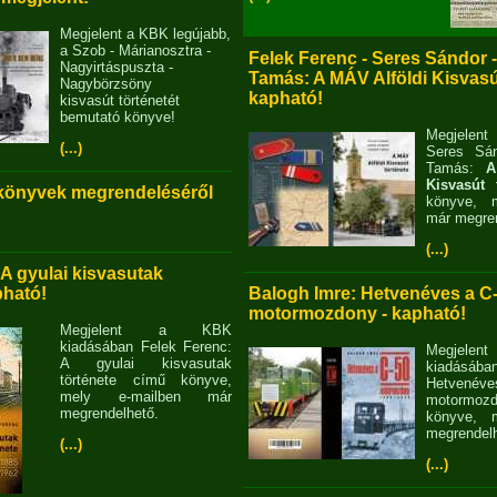
Megjelent a KBK legújabb,
a Szob - Márianosztra -
Felek Ferenc - Seres Sándor 
Nagyirtáspuszta -
Tamás: A MÁV Alföldi Kisvasút
Nagybörzsöny
kapható!
kisvasút történetét
bemutató könyve!
Megjelent
(...)
Seres Sán
Tamás:
A
Kisvasút 
 könyvek megrendeléséről
könyve, m
már megren
(...)
 A gyulai kisvasutak
pható!
Balogh Imre: Hetvenéves a C
motormozdony - kapható!
Megjelent a KBK
kiadásában Felek Ferenc:
Megjel
A gyulai kisvasutak
kiadásába
története című könyve,
Hetvené
mely e-mailben már
motormo
megrendelhető.
könyve, m
megrendelh
(...)
(...)