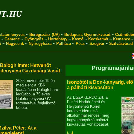
ut.hu
alatonfenyves
~
Beregszász (UA)
~
Budapest, Gyermekvasút
~
Csömödé
~
Gemenc
~
Gyöngyös
~
Hortobágy
~
Kaszó
~
Kecskemét
~
Kemence
ő
~
Nagycenk
~
Nyíregyháza
~
Pálháza
~
Pécs
~
Szegvár
~
Szilvásvárad
alogh Imre: Hetvenöt
Programajánla
nfenyvesi Gazdasági Vasút
2025. november 19-én
Isonzótól a Don-kanyarig, elő
megjelent a KBK
a pálházi kisvasúton
kiadásában Balogh Imre
legújabb, a 75 éves
Az ÉSZAKERDŐ Zrt. a
Balatonfenyvesi GV
Füzéri Hadtörténeti és
történetével foglalkozó
Helytörténeti Körrel
kötete.
karöltve idén első
alkalommal rendezi meg
hagyományőrző pálházi
kisvasutas vonatozását.
Szilva Péter: Át a
(...)
 megjelent!