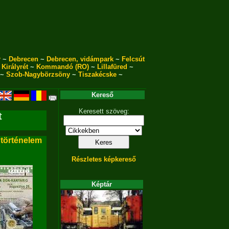
r
~
Debrecen
~
Debrecen, vidámpark
~
Felcsút
~
Királyrét
~
Kommandó (RO)
~
Lillafüred
~
~
Szob-Nagybörzsöny
~
Tiszakécske
~
Kereső
Keresett szöveg:
t
 történelem
Részletes képkereső
Képtár