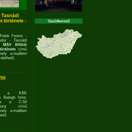
- Tasnádi
 története -
Vasútkereső
 Felek Ferenc -
dor - Tasnádi
 MÁV Alföldi
története
című
ely e-mailben
delhető.
-50
ent a KBK
n Balogh Imre:
ves a C-50
zdony című
ely e-mailben
ető.