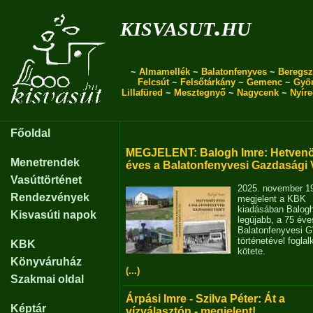
kisvasut.hu
~
Almamellék
~
Balatonfenyves
~
Beregsz
Felcsút
~
Felsőtárkány
~
Gemenc
~
Gyö
Lillafüred
~
Mesztegnyő
~
Nagycenk
~
Nyír
Főoldal
MEGJELENT: Balogh Imre: Hetvenö
Menetrendek
éves a Balatonfenyvesi Gazdasági 
Vasúttörténet
2025. november 1
Rendezvények
megjelent a KBK
kiadásában Balog
Kisvasúti napok
legújabb, a 75 éve
Balatonfenyvesi 
történetével fogla
KBK
kötete.
Könyváruház
(...)
Szakmai oldal
Árpási Imre - Szilva Péter: Át a
Képtár
vízválasztón - megjelent!