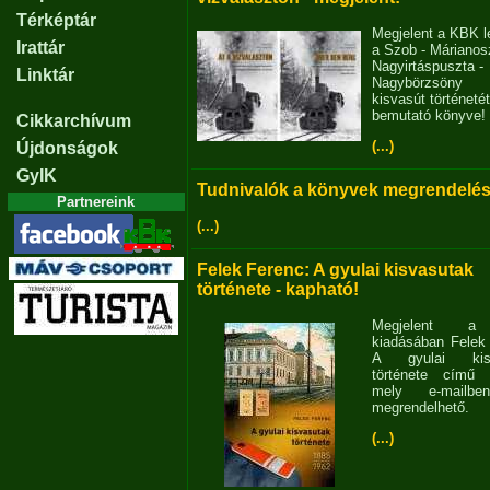
Térképtár
Megjelent a KBK l
Irattár
a Szob - Márianosz
Nagyirtáspuszta -
Linktár
Nagybörzsöny
kisvasút történetét
bemutató könyve!
Cikkarchívum
(...)
Újdonságok
GyIK
Tudnivalók a könyvek megrendelés
Partnereink
(...)
Felek Ferenc: A gyulai kisvasutak
története - kapható!
Megjelent 
kiadásában Felek
A gyulai kisv
története című 
mely e-mailb
megrendelhető.
(...)