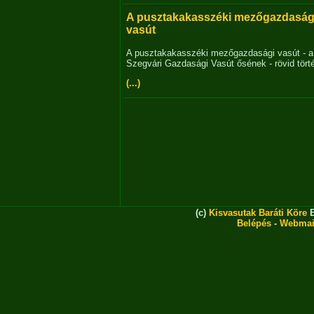
A pusztakakasszéki mezőgazdaság
vasút
A pusztakakasszéki mezőgazdasági vasút - a
Szegvári Gazdasági Vasút ősének - rövid tört
(...)
(c)
Kisvasutak Baráti Köre
E
Belépés
-
Webmai