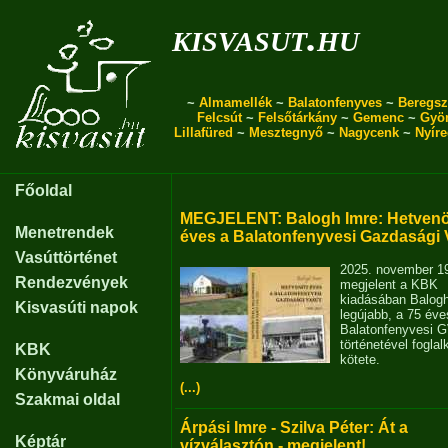
kisvasut.hu
~
Almamellék
~
Balatonfenyves
~
Beregsz
Felcsút
~
Felsőtárkány
~
Gemenc
~
Gyö
Lillafüred
~
Mesztegnyő
~
Nagycenk
~
Nyír
Főoldal
MEGJELENT: Balogh Imre: Hetvenö
Menetrendek
éves a Balatonfenyvesi Gazdasági 
Vasúttörténet
2025. november 1
Rendezvények
megjelent a KBK
kiadásában Balog
Kisvasúti napok
legújabb, a 75 éve
Balatonfenyvesi 
történetével fogla
KBK
kötete.
Könyváruház
(...)
Szakmai oldal
Árpási Imre - Szilva Péter: Át a
Képtár
vízválasztón - megjelent!