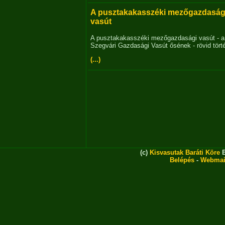
A pusztakakasszéki mezőgazdaság
vasút
A pusztakakasszéki mezőgazdasági vasút - a
Szegvári Gazdasági Vasút ősének - rövid tört
(...)
(c)
Kisvasutak Baráti Köre
E
Belépés
-
Webmai