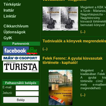
Térképtár
Megjelent a KBK l
Irattár
a Szob - Márianosz
Nagyirtáspuszta -
Linktár
Nagybörzsöny
kisvasút történetét
bemutató könyve!
Cikkarchívum
(...)
Újdonságok
GyIK
Tudnivalók a könyvek megrendelés
Partnereink
(...)
Felek Ferenc: A gyulai kisvasutak
története - kapható!
Megjelent 
kiadásában Felek
A gyulai kisv
története című 
Felhasználói belépés
mely e-mailb
E-mail:
megrendelhető.
Jelszó:
(...)