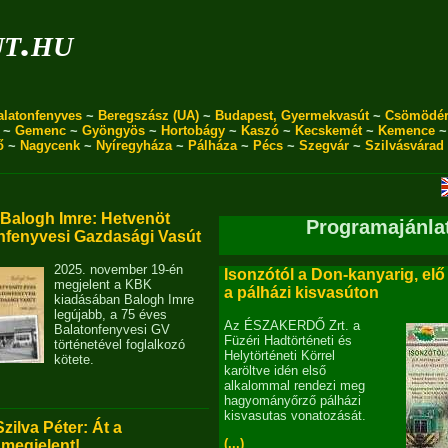
ut.hu
alatonfenyves
~
Beregszász (UA)
~
Budapest, Gyermekvasút
~
Csömödé
~
Gemenc
~
Gyöngyös
~
Hortobágy
~
Kaszó
~
Kecskemét
~
Kemence
ő
~
Nagycenk
~
Nyíregyháza
~
Pálháza
~
Pécs
~
Szegvár
~
Szilvásvárad
alogh Imre: Hetvenöt
Programajánla
nfenyvesi Gazdasági Vasút
2025. november 19-én
Isonzótól a Don-kanyarig, elő
megjelent a KBK
a pálházi kisvasúton
kiadásában Balogh Imre
legújabb, a 75 éves
Az ÉSZAKERDŐ Zrt. a
Balatonfenyvesi GV
Füzéri Hadtörténeti és
történetével foglalkozó
Helytörténeti Körrel
kötete.
karöltve idén első
alkalommal rendezi meg
hagyományőrző pálházi
kisvasutas vonatozását.
Szilva Péter: Át a
(...)
 megjelent!