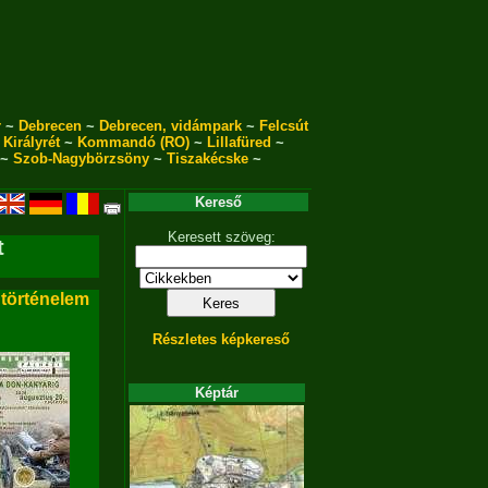
r
~
Debrecen
~
Debrecen, vidámpark
~
Felcsút
~
Királyrét
~
Kommandó (RO)
~
Lillafüred
~
~
Szob-Nagybörzsöny
~
Tiszakécske
~
Kereső
Keresett szöveg:
t
 történelem
Részletes képkereső
Képtár