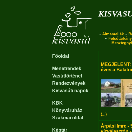
kisvas
~
Almamellék
~
B
~
Felsőtárkány
Mesztegny
Főoldal
MEGJELENT: B
Menetrendek
éves a Balato
Vasúttörténet
Rendezvények
Kisvasúti napok
KBK
Könyváruház
(...)
Szakmai oldal
Árpási Imre - 
Képtár
vízválasztón -