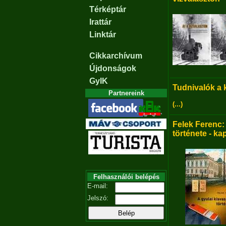
Térképtár
Irattár
Linktár
Cikkarchívum
Újdonságok
GyIK
Tudnivalók a
Partnereink
(...)
Felek Ferenc:
története - ka
Felhasználói belépés
E-mail:
Jelszó: