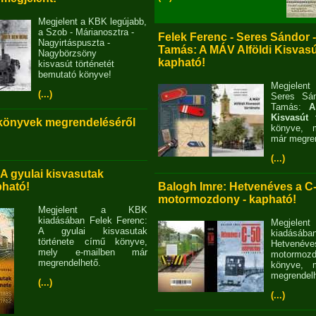
Megjelent a KBK legújabb,
a Szob - Márianosztra -
Felek Ferenc - Seres Sándor 
Nagyirtáspuszta -
Tamás: A MÁV Alföldi Kisvasút
Nagybörzsöny
kapható!
kisvasút történetét
bemutató könyve!
Megjelent
(...)
Seres Sán
Tamás:
A
Kisvasút 
 könyvek megrendeléséről
könyve, m
már megren
(...)
 A gyulai kisvasutak
pható!
Balogh Imre: Hetvenéves a C
motormozdony - kapható!
Megjelent a KBK
kiadásában Felek Ferenc:
Megjel
A gyulai kisvasutak
kiadásába
története című könyve,
Hetvené
mely e-mailben már
motormo
megrendelhető.
könyve, m
megrendelh
(...)
(...)