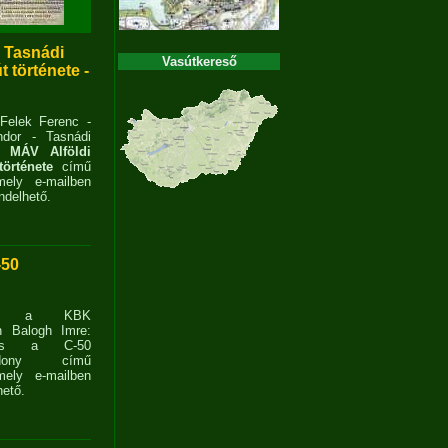
- Tasnádi
Vasútkereső
 története -
 Felek Ferenc -
dor - Tasnádi
 MÁV Alföldi
története
című
ely e-mailben
delhető.
-50
ent a KBK
n Balogh Imre:
ves a C-50
zdony című
ely e-mailben
ető.